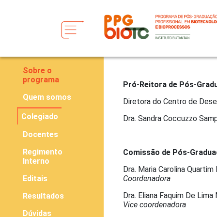
Sobre o
programa
Pró-Reitora de Pós-Grad
Quem somos
Diretora do Centro de Dese
Colegiado
Dra. Sandra Coccuzzo Samp
Docentes
Regimento
Comissão de Pós-Gradua
Interno
Dra. Maria Carolina Quartim
Editais
Coordenadora
Dra. Eliana Faquim De Lima
Resultados
Vice coordenadora
Dúvidas