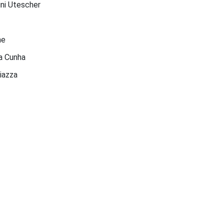
ini Utescher
ne
da Cunha
iazza